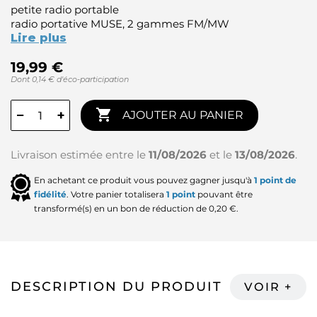
petite radio portable
radio portative MUSE, 2 gammes FM/MW
Lire plus
19,99 €
Dont 0,14 € d'éco-participation

−
+
AJOUTER AU PANIER
Livraison estimée entre le
11/08/2026
et le
13/08/2026
.
En achetant ce produit vous pouvez gagner jusqu'à
1
point de
fidélité
. Votre panier totalisera
1
point
pouvant être
transformé(s) en un bon de réduction de
0,20 €
.
DESCRIPTION DU PRODUIT