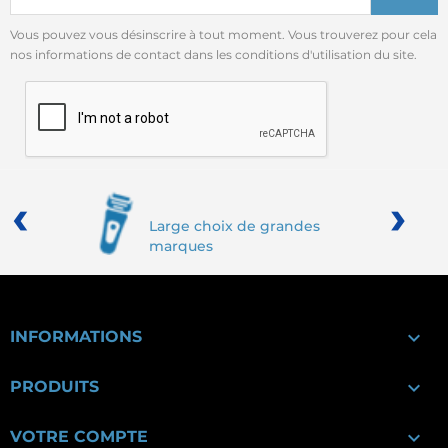
Vous pouvez vous désinscrire à tout moment. Vous trouverez pour cela
nos informations de contact dans les conditions d'utilisation du site.
‹
›
Large choix de grandes
marques

INFORMATIONS

PRODUITS

VOTRE COMPTE