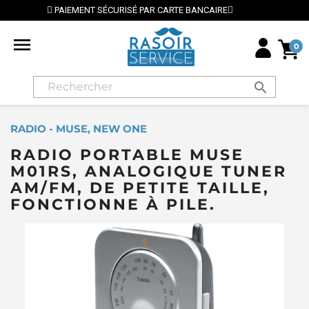
IEMENT SÉCURISÉ PAR CARTE BANCAIRE
⭐ LIVRAISON

0
search
RADIO - MUSE, NEW ONE
RADIO PORTABLE MUSE
M01RS, ANALOGIQUE TUNER
AM/FM, DE PETITE TAILLE,
FONCTIONNE À PILE.