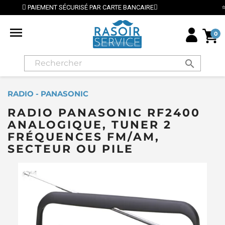
ENT SÉCURISÉ PAR CARTE BANCAIRE
⭐ LIVRAISON GR

0
search
RADIO - PANASONIC
RADIO PANASONIC RF2400
ANALOGIQUE, TUNER 2
FRÉQUENCES FM/AM,
SECTEUR OU PILE