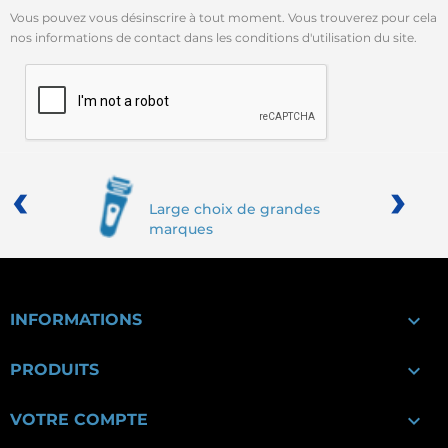
Vous pouvez vous désinscrire à tout moment. Vous trouverez pour cela
nos informations de contact dans les conditions d'utilisation du site.
‹
›
Large choix de grandes
marques

INFORMATIONS

PRODUITS

VOTRE COMPTE