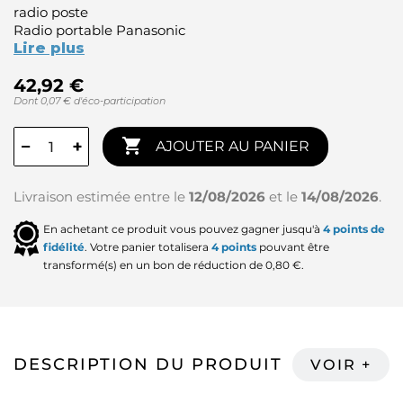
radio poste
Radio portable Panasonic
Lire plus
42,92 €
Dont 0,07 € d'éco-participation

−
+
AJOUTER AU PANIER
Livraison estimée entre le
12/08/2026
et le
14/08/2026
.
En achetant ce produit vous pouvez gagner jusqu'à
4
points de
fidélité
. Votre panier totalisera
4
points
pouvant être
transformé(s) en un bon de réduction de
0,80 €
.
DESCRIPTION DU PRODUIT