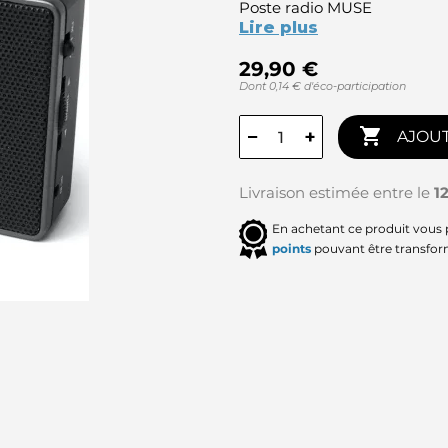
Poste radio MUSE
Lire plus
29,90 €
Dont 0,14 € d'éco-participation

−
+
AJOUT
Livraison estimée entre le
1
En achetant ce produit vous
points
pouvant être transfor