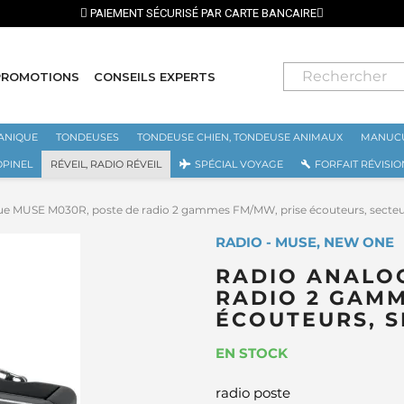
PROMOTIONS
CONSEILS EXPERTS
ANIQUE
TONDEUSES
TONDEUSE CHIEN, TONDEUSE ANIMAUX
MANUCU
OPINEL
RÉVEIL, RADIO RÉVEIL
SPÉCIAL VOYAGE
FORFAIT RÉVISIO
ue MUSE M030R, poste de radio 2 gammes FM/MW, prise écouteurs, secteur
RADIO - MUSE, NEW ONE
RADIO ANALOG
RADIO 2 GAMM
ÉCOUTEURS, S
EN STOCK
radio poste