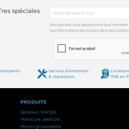
res spéciales
Vous pouvez vous désinscrire à tout moment.
nos informations de contact dans les conditions
d’experts
Service d’entretien
Livraison
& réparation
70€ en 
PRODUITS
Epilateur, Silk Epil
Manucure, pédicure
Miroirs grossissants