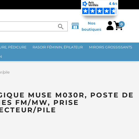
Nos
0
search
boutiques
RE, PÉDICURE
RASOIR FÉMININ, ÉPILATEUR
MIROIRS GROSSISSANTS
N
/pile
IQUE MUSE M030R, POSTE DE
ES FM/MW, PRISE
ECTEUR/PILE