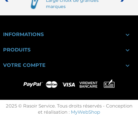
Large choix de grandes
marques

INFORMATIONS

PRODUITS

VOTRE COMPTE
2025 © Rasoir Service. Tous droits réservés - Conception
et réalisation :
MyWebShop