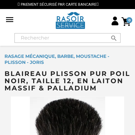
RTE BANCAIRE
⭐ LIVRAISON GRATUITE EN FRANCE MÉ

0
search
RASAGE MÉCANIQUE, BARBE, MOUSTACHE -
PLISSON - JORIS
BLAIREAU PLISSON PUR POIL
NOIR, TAILLE 12, EN LAITON
MASSIF & PALLADIUM