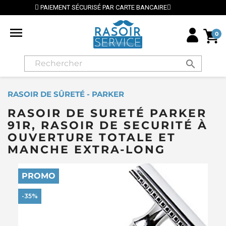
⭐ LIVRAISON GRATUITE EN FRANCE MÉTROPOLITAINE 

0
search
RASOIR DE SÛRETÉ - PARKER
RASOIR DE SURETÉ PARKER
91R, RASOIR DE SECURITÉ À
OUVERTURE TOTALE ET
MANCHE EXTRA-LONG
PROMO
-35%