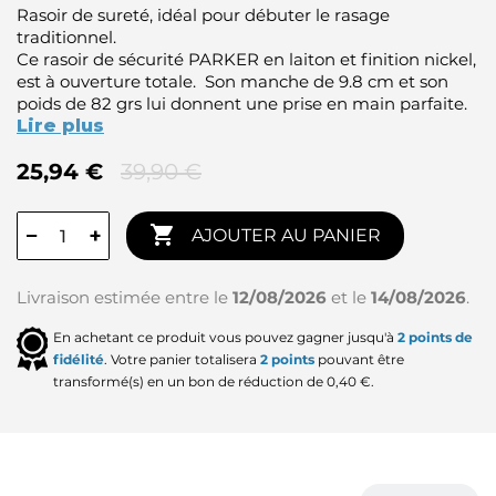
Rasoir de sureté, idéal pour débuter le rasage
traditionnel.
Ce rasoir de sécurité PARKER en laiton et finition nickel,
est à ouverture totale. Son manche de 9.8 cm et son
poids de 82 grs lui donnent une prise en main parfaite.
Lire plus
25,94 €
39,90 €

−
+
AJOUTER AU PANIER
Livraison estimée entre le
12/08/2026
et le
14/08/2026
.
En achetant ce produit vous pouvez gagner jusqu'à
2
points de
fidélité
. Votre panier totalisera
2
points
pouvant être
transformé(s) en un bon de réduction de
0,40 €
.