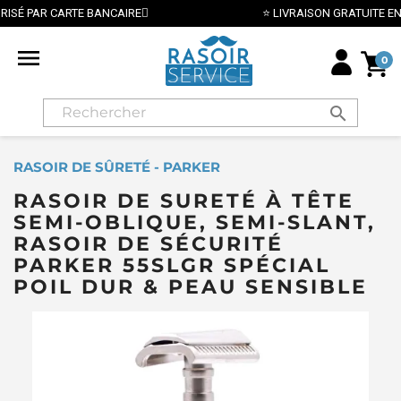
⭐ LIVRAISON GRATUITE EN FRANCE MÉTROPOLITAINE DÈS 70€ ⭐

0
search
RASOIR DE SÛRETÉ - PARKER
RASOIR DE SURETÉ À TÊTE
SEMI-OBLIQUE, SEMI-SLANT,
RASOIR DE SÉCURITÉ
PARKER 55SLGR SPÉCIAL
POIL DUR & PEAU SENSIBLE