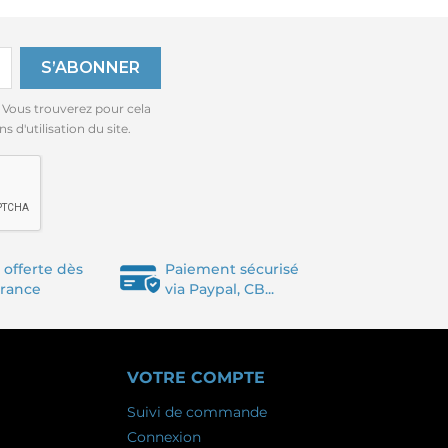
 Vous trouverez pour cela
 d'utilisation du site.
 offerte dès
Paiement sécurisé
France
via Paypal, CB...
VOTRE COMPTE
Suivi de commande
Connexion