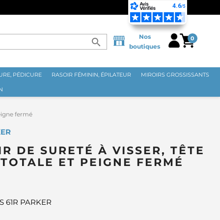
Nos
0
search
boutiques
RE, PÉDICURE
RASOIR FÉMININ, ÉPILATEUR
MIROIRS GROSSISSANTS
N
peigne fermé
KER
R DE SURETÉ À VISSER, TÊTE
TOTALE ET PEIGNE FERMÉ
8S 61R PARKER