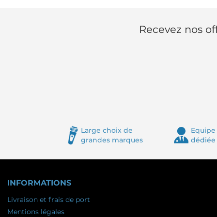
Recevez nos off
Large choix de
Equipe 
grandes marques
dédiée
INFORMATIONS
Livraison et frais de port
Mentions légales