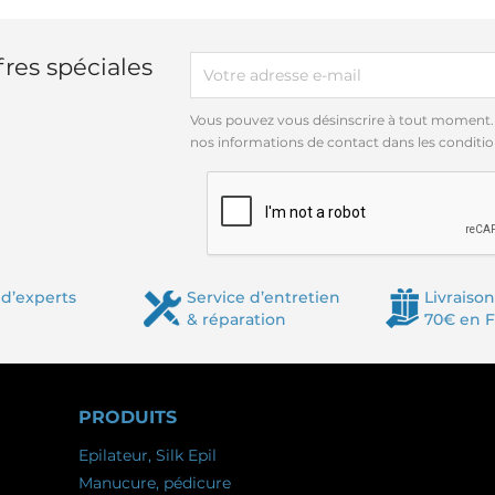
res spéciales
Vous pouvez vous désinscrire à tout moment.
nos informations de contact dans les conditions
d’experts
Service d’entretien
Livraison
& réparation
70€ en 
PRODUITS
Epilateur, Silk Epil
Manucure, pédicure