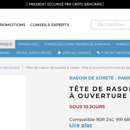
PAIEMENT SÉCURISÉ PAR CARTE BANCAIRE
PROMOTIONS
CONSEILS EXPERTS
ANIQUE
TONDEUSES
TONDEUSE CHIEN, TONDEUSE ANIMAUX
MANUCU
OPINEL
RÉVEIL, RADIO RÉVEIL
SPÉCIAL VOYAGE
FORFAIT RÉVISIO
ir de sûreté
Tête de rasoir de sureté à visser, tête à ouverture totale et 
RASOIR DE SÛRETÉ - PAR
TÊTE DE RASOI
À OUVERTURE 
SOUS 10 JOURS
Compatible 90R 24C 91R 6
Lire plus