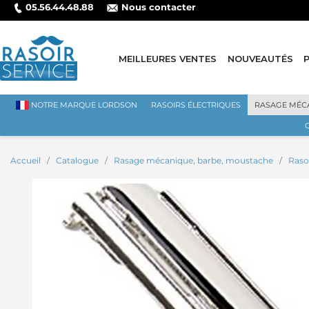
05.56.44.48.88
Nous contacter
MEILLEURES VENTES
NOUVEAUTÉS
NOTRE MARQUE LORDSON
RASOIRS ÉLECTRIQUES
RASAGE MÉC
Accueil
Catalogue
Rasage mécanique, barbe, moustache
Raso