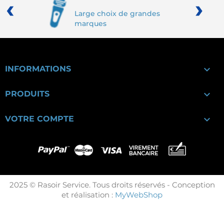
‹
›
Large choix de grandes
marques

INFORMATIONS

PRODUITS

VOTRE COMPTE
2025 © Rasoir Service. Tous droits réservés - Conception
et réalisation :
MyWebShop