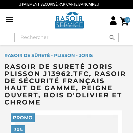
IRE
⭐ LIVRAISON GRATUITE EN FRANCE MÉTROPOLITAI

0
search
RASOIR DE SÛRETÉ - PLISSON - JORIS
RASOIR DE SURETÉ JORIS
PLISSON J13962.TFC, RASOIR
DE SÉCURITÉ FRANÇAIS
HAUT DE GAMME, PEIGNE
OUVERT, BOIS D'OLIVIER ET
CHROME
PROMO
-30%