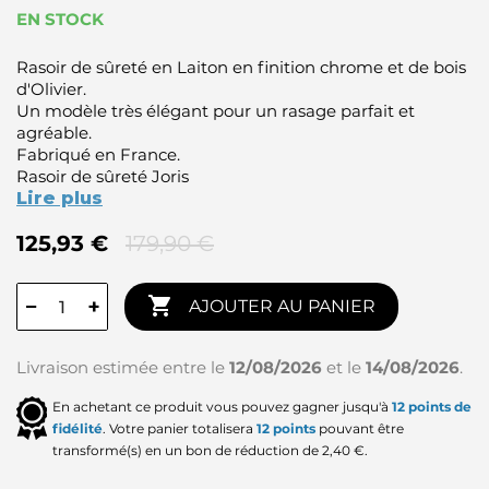
EN STOCK
Rasoir de sûreté en Laiton en finition chrome
et de
bois
d'Olivier
.
Un modèle très
élégant
pour un
rasage parfait
et
agréable.
Fabriqué en France.
Rasoir de sûreté Joris
Lire plus
125,93 €
179,90 €

−
+
AJOUTER AU PANIER
Livraison estimée entre le
12/08/2026
et le
14/08/2026
.
En achetant ce produit vous pouvez gagner jusqu'à
12
points de
fidélité
. Votre panier totalisera
12
points
pouvant être
transformé(s) en un bon de réduction de
2,40 €
.