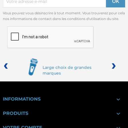
Vous pouvez vous désinscrire à tout moment. Vous trouverez pour cela
nos informations de contact dans les conditions d'utilisation du site.
‹
›
Large choix de grandes
marques

INFORMATIONS

PRODUITS
VOTRE COMPTE