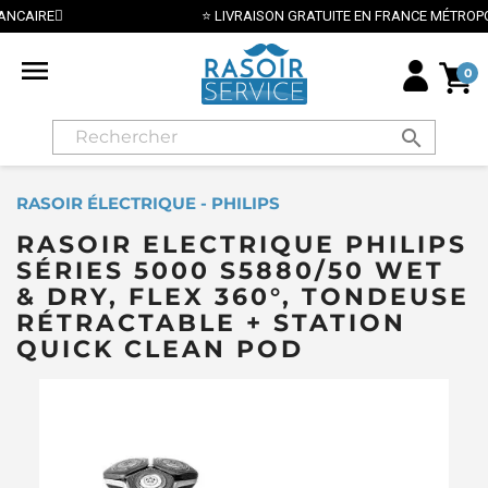
⭐ LIVRAISON GRATUITE EN FRANCE MÉTROPOLITAINE DÈS 70€ ⭐

0
search
RASOIR ÉLECTRIQUE - PHILIPS
RASOIR ELECTRIQUE PHILIPS
SÉRIES 5000 S5880/50 WET
& DRY, FLEX 360°, TONDEUSE
RÉTRACTABLE + STATION
QUICK CLEAN POD