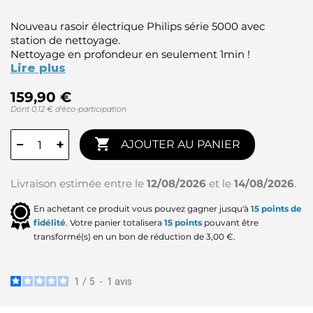
Nouveau rasoir électrique Philips série 5000 avec
station de nettoyage.
Nettoyage en profondeur en seulement 1min !
Lire plus
159,90 €
Dont 0,12 € d'éco-participation

−
+
AJOUTER AU PANIER
Livraison estimée entre le
12/08/2026
et le
14/08/2026
.
En achetant ce produit vous pouvez gagner jusqu'à
15
points de
fidélité
. Votre panier totalisera
15
points
pouvant être
transformé(s) en un bon de réduction de
3,00 €
.
1
/
5
-
1
avis