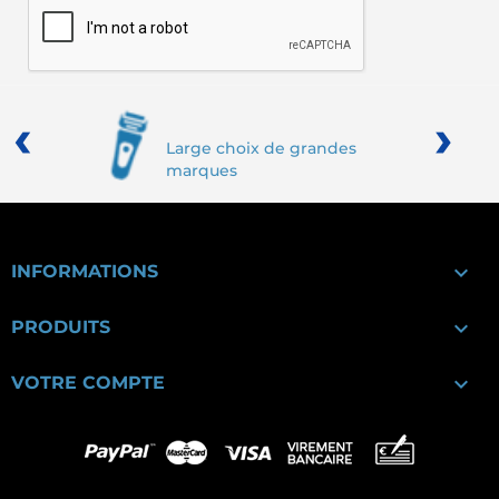
‹
›
Large choix de grandes
marques

INFORMATIONS

PRODUITS

VOTRE COMPTE