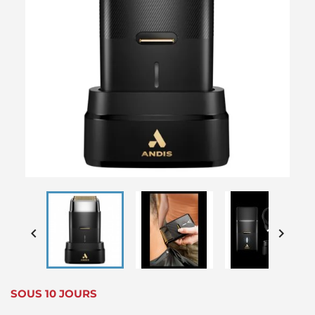


SOUS 10 JOURS