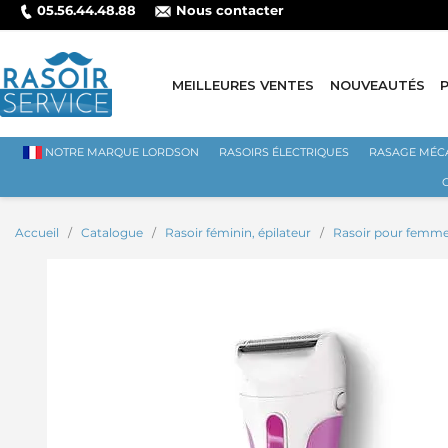
05.56.44.48.88
Nous contacter
MEILLEURES VENTES
NOUVEAUTÉS
NOTRE MARQUE LORDSON
RASOIRS ÉLECTRIQUES
RASAGE MÉC
Accueil
Catalogue
Rasoir féminin, épilateur
Rasoir pour femm