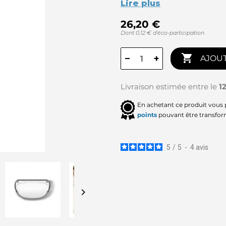
Lire plus
26,20 €
Dont 0,12 € d'éco-participation

−
+
AJOUT
Livraison estimée entre le
1
En achetant ce produit vous
points
pouvant être transfor
5
/
5
-
4
avis
