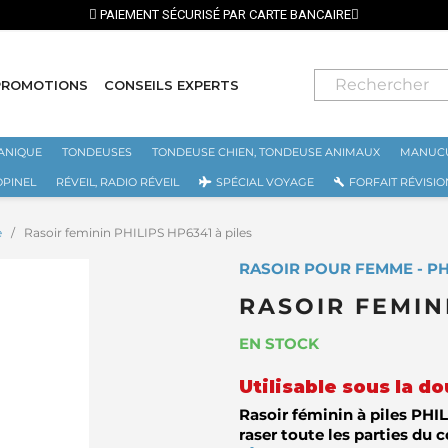
PAIEMENT SÉCURISÉ PAR CARTE BANCAIRE
PROMOTIONS
CONSEILS EXPERTS
ANIQUE
TONDEUSES
TONDEUSE CHIEN, TONDEUSE ANIMAUX
MANUCU
OPINEL
RÉVEIL, RADIO RÉVEIL
SPÉCIAL VOYAGE
FORFAIT RÉVISIO
e
Rasoir feminin PHILIPS HP6341 à piles
RASOIR POUR FEMME - PH
RASOIR FEMINI
EN STOCK
Utilisable sous la d
Rasoir féminin à piles PHI
raser toute les parties du 