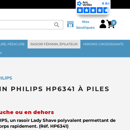
Nos
0
search
boutiques
RE, PÉDICURE
RASOIR FÉMININ, ÉPILATEUR
MIROIRS GROSSISSANTS
N
ILIPS
N PHILIPS HP6341 À PILES
ouche ou en dehors
LIPS, un rasoir Lady Shave polyvalent permettant de
corps rapidement. (Réf. HP6341)