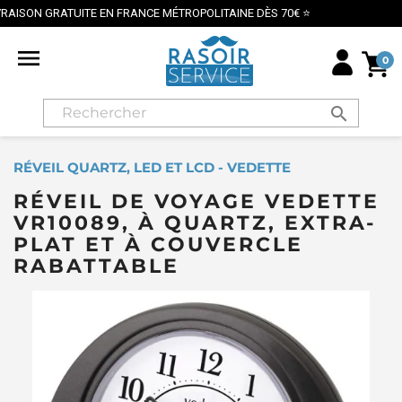
UITE EN FRANCE MÉTROPOLITAINE DÈS 70€ ⭐
PAIEME

0
search
RÉVEIL QUARTZ, LED ET LCD - VEDETTE
RÉVEIL DE VOYAGE VEDETTE
VR10089, À QUARTZ, EXTRA-
PLAT ET À COUVERCLE
RABATTABLE