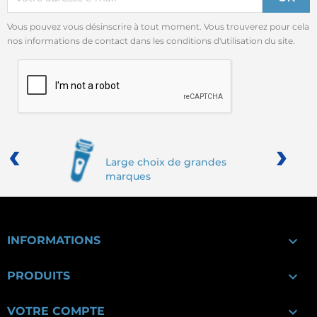
Vous pouvez vous désinscrire à tout moment. Vous trouverez pour cela
nos informations de contact dans les conditions d'utilisation du site.
‹
›
Large choix de grandes
marques

INFORMATIONS

PRODUITS

VOTRE COMPTE