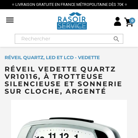
⭐ LIVRAISON GRATUITE EN FRANCE MÉTROPOLITAINE DÈS 70€ ⭐

0
search
RÉVEIL QUARTZ, LED ET LCD - VEDETTE
RÉVEIL VEDETTE QUARTZ
VR10116, À TROTTEUSE
SILENCIEUSE ET SONNERIE
SUR CLOCHE, ARGENTÉ