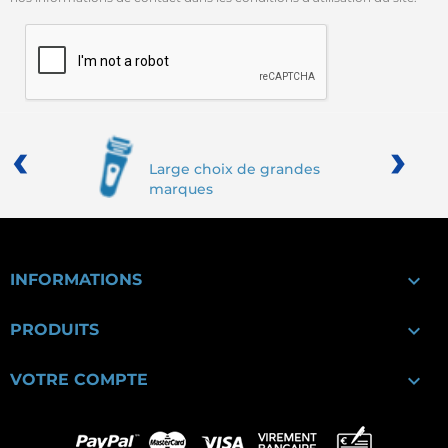
‹
›
Large choix de grandes
marques

INFORMATIONS

PRODUITS

VOTRE COMPTE