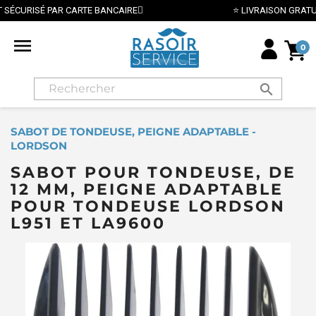
⭐ LIVRAISON GRATUITE EN FRANCE MÉTROPOLITAINE DÈS

0
search
SABOT DE TONDEUSE, PEIGNE ADAPTABLE -
LORDSON
SABOT POUR TONDEUSE, DE
12 MM, PEIGNE ADAPTABLE
POUR TONDEUSE LORDSON
L951 ET LA9600