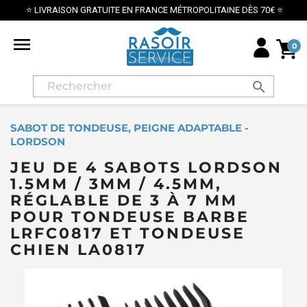
⭐ LIVRAISON GRATUITE EN FRANCE MÉTROPOLITAINE DÈS 70€ ⭐

0
search
SABOT DE TONDEUSE, PEIGNE ADAPTABLE -
LORDSON
JEU DE 4 SABOTS LORDSON
1.5MM / 3MM / 4.5MM,
RÉGLABLE DE 3 À 7 MM
POUR TONDEUSE BARBE
LRFC0817 ET TONDEUSE
CHIEN LA0817