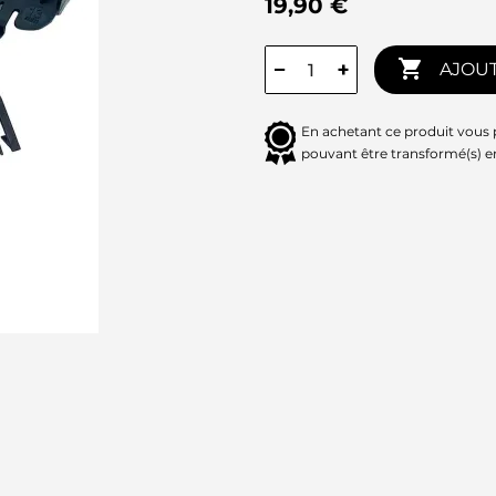
19,90 €

−
+
AJOUT
En achetant ce produit vous
pouvant être transformé(s) 