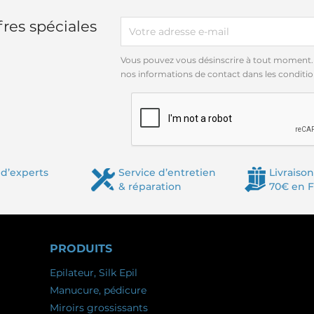
res spéciales
Vous pouvez vous désinscrire à tout moment.
nos informations de contact dans les conditions
d’experts
Service d’entretien
Livraison
& réparation
70€ en 
PRODUITS
Epilateur, Silk Epil
Manucure, pédicure
Miroirs grossissants