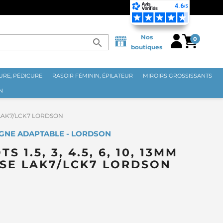
Nos
0
search
boutiques
RE, PÉDICURE
RASOIR FÉMININ, ÉPILATEUR
MIROIRS GROSSISSANTS
N
use LAK7/LCK7 LORDSON
IGNE ADAPTABLE - LORDSON
S 1.5, 3, 4.5, 6, 10, 13MM
SE LAK7/LCK7 LORDSON