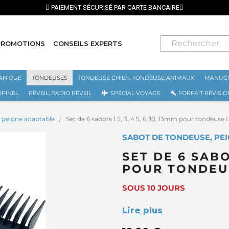
PAIEMENT SÉCURISÉ PAR CARTE BANCAIRE
PROMOTIONS
CONSEILS EXPERTS
ANIQUE
TONDEUSES
TONDEUSE CHIEN, TONDEUSE ANIMAUX
MANUCU
OPINEL
RÉVEIL, RADIO RÉVEIL
SPÉCIAL VOYAGE
FORFAIT RÉVISIO
 peigne adaptable
Set de 6 sabots 1.5, 3, 4.5, 6, 10, 13mm pour tonde
SABOT DE TONDEUSE, PE
SET DE 6 SABOT
POUR TONDEU
SOUS 10 JOURS
Lire plus