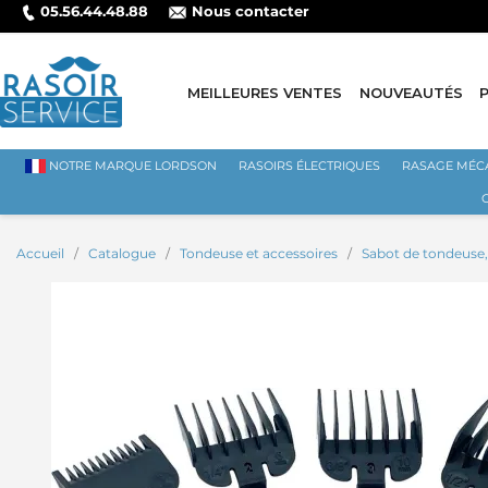
05.56.44.48.88
Nous contacter
MEILLEURES VENTES
NOUVEAUTÉS
NOTRE MARQUE LORDSON
RASOIRS ÉLECTRIQUES
RASAGE MÉC
Accueil
Catalogue
Tondeuse et accessoires
Sabot de tondeuse,