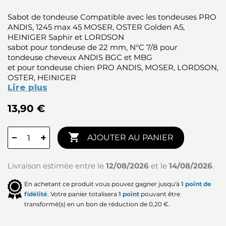
Sabot de tondeuse Compatible avec les tondeuses PRO
ANDIS, 1245 max 45 MOSER, OSTER Golden A5,
HEINIGER Saphir et LORDSON
sabot pour tondeuse de 22 mm, N°C 7/8 pour
tondeuse cheveux ANDIS BGC et MBG
et pour tondeuse chien PRO ANDIS, MOSER, LORDSON,
OSTER, HEINIGER
Lire plus
13,90 €

−
+
AJOUTER AU PANIER
Livraison estimée entre le
12/08/2026
et le
14/08/2026
.
En achetant ce produit vous pouvez gagner jusqu'à
1
point de
fidélité
. Votre panier totalisera
1
point
pouvant être
transformé(s) en un bon de réduction de
0,20 €
.