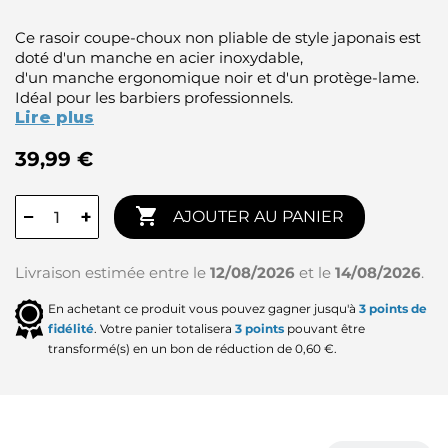
Ce rasoir coupe-choux non pliable de style japonais est
doté d'un manche en acier inoxydable,
d'un manche ergonomique noir et d'un protège-lame.
Idéal pour les barbiers professionnels.
Lire plus
39,99 €

−
+
AJOUTER AU PANIER
Livraison estimée entre le
12/08/2026
et le
14/08/2026
.
En achetant ce produit vous pouvez gagner jusqu'à
3
points de
fidélité
. Votre panier totalisera
3
points
pouvant être
transformé(s) en un bon de réduction de
0,60 €
.