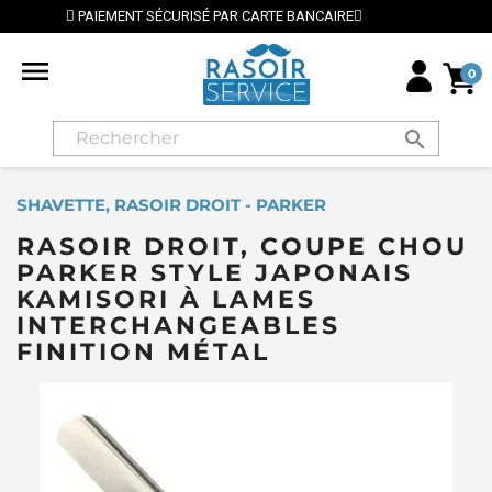
BANCAIRE
⭐ LIVRAISON GRATUITE EN FRANCE MÉTROPO

0
search
SHAVETTE, RASOIR DROIT - PARKER
RASOIR DROIT, COUPE CHOU
PARKER STYLE JAPONAIS
KAMISORI À LAMES
INTERCHANGEABLES
FINITION MÉTAL