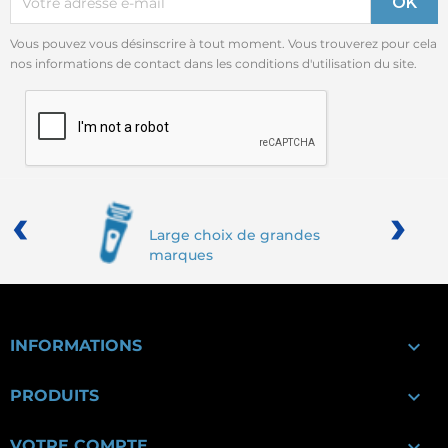
Vous pouvez vous désinscrire à tout moment. Vous trouverez pour cela
nos informations de contact dans les conditions d'utilisation du site.
‹
›
Large choix de grandes
marques

INFORMATIONS

PRODUITS

VOTRE COMPTE