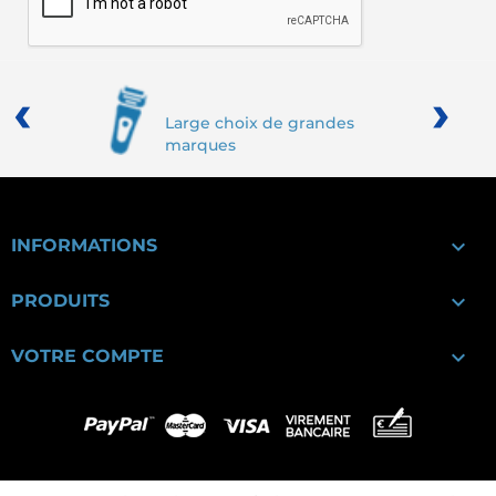
‹
›
Large choix de grandes
marques

INFORMATIONS

PRODUITS

VOTRE COMPTE