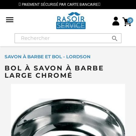
ENT SÉCURISÉ PAR CARTE BANCAIRE
⭐ LIVRAISON GR

0
search
SAVON À BARBE ET BOL - LORDSON
BOL À SAVON À BARBE
LARGE CHROMÉ