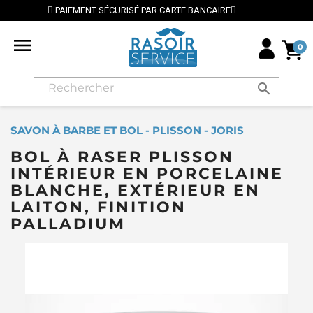
 BANCAIRE
⭐ LIVRAISON GRATUITE EN FRANCE MÉTRO

0
search
SAVON À BARBE ET BOL - PLISSON - JORIS
BOL À RASER PLISSON
INTÉRIEUR EN PORCELAINE
BLANCHE, EXTÉRIEUR EN
LAITON, FINITION
PALLADIUM