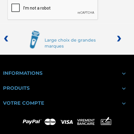
‹
›
Large choix de grandes
marques

INFORMATIONS

PRODUITS

VOTRE COMPTE