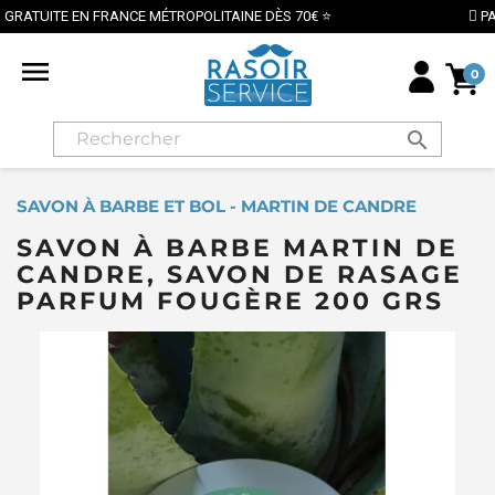
 70€ ⭐
PAIEMENT SÉCURISÉ PAR CARTE BANCAIRE

0
search
SAVON À BARBE ET BOL - MARTIN DE CANDRE
SAVON À BARBE MARTIN DE
CANDRE, SAVON DE RASAGE
PARFUM FOUGÈRE 200 GRS