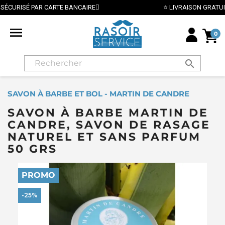
⭐ LIVRAISON GRATUITE EN FRANCE MÉTROPOLITAINE DÈS 70€ ⭐

0
search
SAVON À BARBE ET BOL - MARTIN DE CANDRE
SAVON À BARBE MARTIN DE
CANDRE, SAVON DE RASAGE
NATUREL ET SANS PARFUM
50 GRS
PROMO
-25%