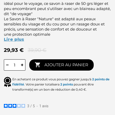
idéal pour le voyage, ce savon à raser de 50 grs léger et
peu encombrant peut s'utiliser avec un blaireau adapté,
dit "de voyage"
Le Savon à Raser "Nature" est adapté aux peaux
sensibles du visage et du cou pour un rasage doux et
précis, une sensation de confort et de douceur et
une protection optimale
Lire plus
29,93 €
39,90 €

−
+
AJOUTER AU PANIER
En achetant ce produit vous pouvez gagner jusqu'à
2
points de
fidélité
. Votre panier totalisera
2
points
pouvant être
transformé(s) en un bon de réduction de
0,40 €
.
3
/
5
-
1
avis