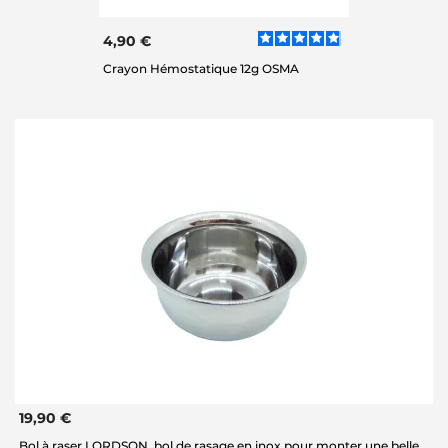
4,90 €
Crayon Hémostatique 12g OSMA
19,90 €
Bol à raser LORDSON, bol de rasage en inox pour monter une belle