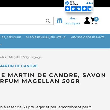
 DÈS 70€ ⭐
Nos
0
search
boutiques
RE, PÉDICURE
RASOIR FÉMININ, ÉPILATEUR
MIROIRS GROSSISSANTS
N
arfum Magellan 50gr voyage
 MARTIN DE CANDRE
E MARTIN DE CANDRE, SAVON
ARFUM MAGELLAN 50GR
on à raser de 50 grs, léger et peu encombrant peut