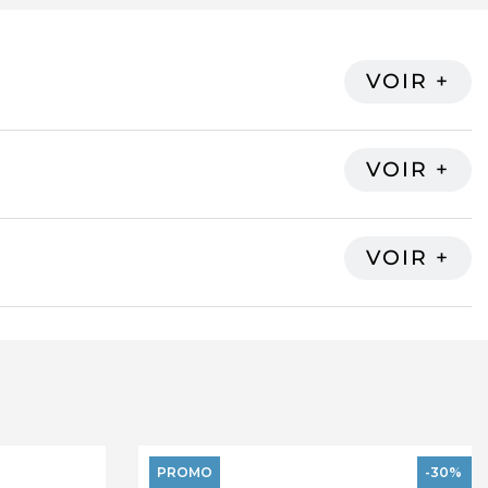
PROMO
-30%