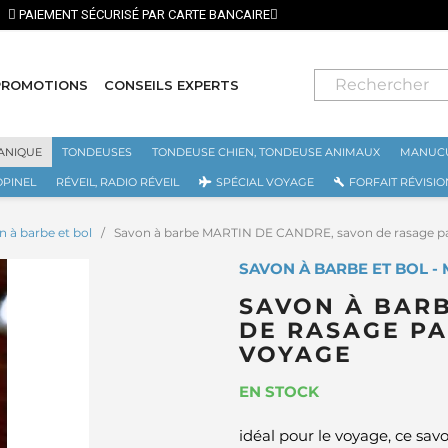
⭐ LIVRAISON GRATUITE EN FRANCE MÉTROPOLITAINE
PROMOTIONS
CONSEILS EXPERTS
ANIQUE
TONDEUSES
TONDEUSE CHIEN, TONDEUSE ANIMAUX
MANUCU
OPINEL
RÉVEIL, RADIO RÉVEIL
SPÉCIAL VOYAGE
FORFAIT RÉVISIO
n à barbe et bol
Savon à barbe MARTIN DE CANDRE, savon de rasage p
SAVON À BARBE ET BOL -
SAVON À BARB
DE RASAGE P
VOYAGE
EN STOCK
idéal pour le voyage, ce sav