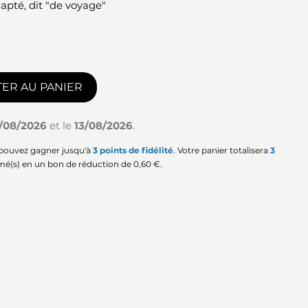
dapté, dit "de voyage"
ER AU PANIER
1/08/2026
et le
13/08/2026
.
 pouvez gagner jusqu'à
3
points de fidélité
. Votre panier totalisera
3
mé(s) en un bon de réduction de
0,60 €
.