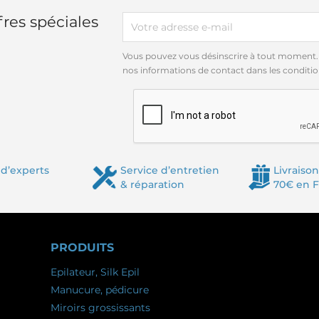
res spéciales
Vous pouvez vous désinscrire à tout moment.
nos informations de contact dans les conditions
d’experts
Service d’entretien
Livraison
& réparation
70€ en 
PRODUITS
Epilateur, Silk Epil
Manucure, pédicure
Miroirs grossissants