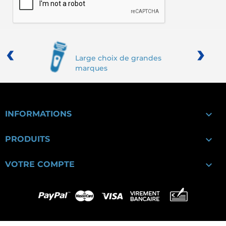
‹
›
Large choix de grandes
marques

INFORMATIONS

PRODUITS

VOTRE COMPTE