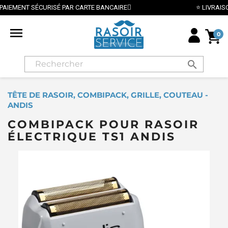
ISÉ PAR CARTE BANCAIRE
⭐ LIVRAISON GRATUITE EN

0
search
TÊTE DE RASOIR, COMBIPACK, GRILLE, COUTEAU -
ANDIS
COMBIPACK POUR RASOIR
ÉLECTRIQUE TS1 ANDIS