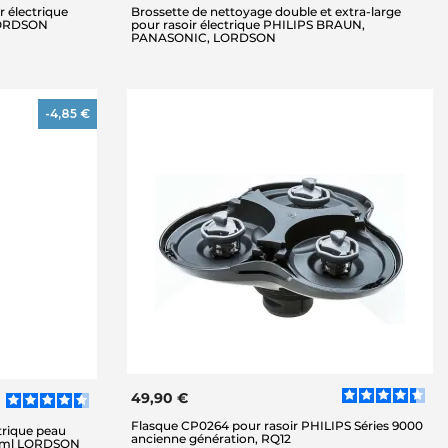
r électrique
Brossette de nettoyage double et extra-large
LORDSON
pour rasoir électrique PHILIPS BRAUN,
PANASONIC, LORDSON
-4,85 €
49,90 €
Flasque CP0264 pour rasoir PHILIPS Séries 9000
trique peau
ancienne génération, RQ12
125ml LORDSON