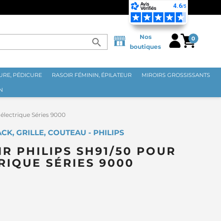
OPOLITAINE DÈS 70€ ⭐
Nos
0
search
boutiques
RE, PÉDICURE
RASOIR FÉMININ, ÉPILATEUR
MIROIRS GROSSISSANTS
N
 électrique Séries 9000
CK, GRILLE, COUTEAU - PHILIPS
IR PHILIPS SH91/50 POUR
RIQUE SÉRIES 9000