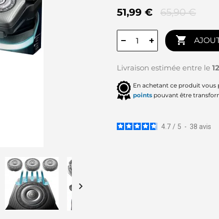
51,99 €
65,90 €

−
+
AJOUT
Livraison estimée entre le
1
En achetant ce produit vous
points
pouvant être transfor
4.7
/
5
-
38
avis
