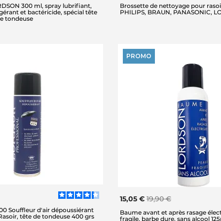
RDSON 300 ml, spray lubrifiant,
Brossette de nettoyage pour rasoi
gérant et bactéricide, spécial tête
PHILIPS, BRAUN, PANASONIC, 
 de tondeuse
PROMO
15,05 €
19,90 €
0 Souffleur d'air dépoussiérant
Baume avant et après rasage élec
 Rasoir, tête de tondeuse 400 grs
fragile, barbe dure, sans alcool 