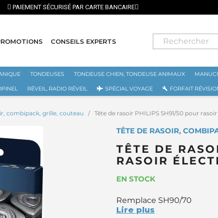
⭐ LIVRAISON GRATUITE EN FRANCE MÉTR
PROMOTIONS
CONSEILS EXPERTS
ANIQUE
TONDEUSES
TONDEUSE CHIEN, TONDEUSE ANIMAUX
MANUCU
OPINEL
RÉVEIL, RADIO RÉVEIL
SPÉCIAL VOYAGE
FORFAIT RÉVISIO
ir, combipack, grille, couteau
Tête de rasoir PHILIPS SH91/50 pour rasoir
TÊTE DE RASOIR, COMBIPA
TÊTE DE RASO
RASOIR ÉLECT
EN STOCK
Remplace SH90/70
Lire plus