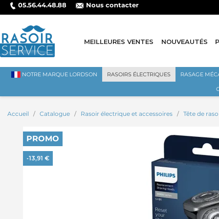
05.56.44.48.88
Nous contacter
MEILLEURES VENTES
NOUVEAUTÉS
NOTRE MARQUE LORDSON
RASOIRS ÉLECTRIQUES
RASAGE MÉC
Accueil
Catalogue
Rasoir électrique et accessoires
Tête de raso
PROMO
-13,91 €