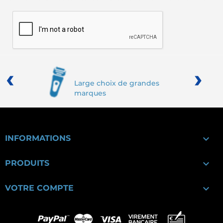
‹
›
Large choix de grandes
marques

INFORMATIONS

PRODUITS

VOTRE COMPTE