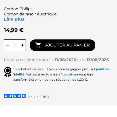
Cordon Philips
Cordon de rasoir électrique
Lire plus
14,99 €

−
+
AJOUTER AU PANIER
Livraison estimée entre le
11/08/2026
et le
13/08/2026
.
En achetant ce produit vous pouvez gagner jusqu'à
1
point de
fidélité
. Votre panier totalisera
1
point
pouvant être
transformé(s) en un bon de réduction de
0,20 €
.
5
/
5
-
1
avis