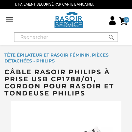
PAR CARTE BANCAIRE
⭐ LIVRAISON GRATUITE EN FRA

0
search
TÊTE ÉPILATEUR ET RASOIR FÉMININ, PIÈCES
DÉTACHÉES - PHILIPS
CÂBLE RASOIR PHILIPS À
PRISE USB CP1788/01,
CORDON POUR RASOIR ET
TONDEUSE PHILIPS