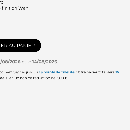
ro
 finition Wahl
ER AU PANIER
2/08/2026
et le
14/08/2026
.
 pouvez gagner jusqu'à
15
points de fidélité
. Votre panier totalisera
15
mé(s) en un bon de réduction de
3,00 €
.