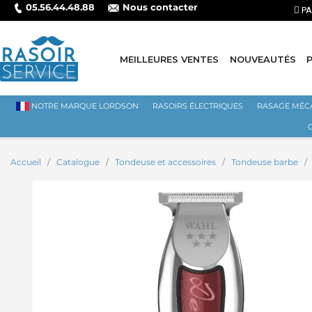
05.56.44.48.88
Nous contacter
MEILLEURES VENTES
NOUVEAUTÉS
NOTRE MARQUE LORDSON
RASOIRS ÉLECTRIQUES
RASAGE MÉC
Accueil
Catalogue
Tondeuse et accessoires
Tondeuse barbe