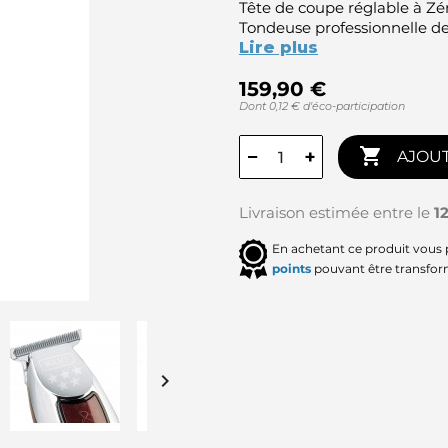
Tête de coupe réglable à Zé
Tondeuse professionnelle de
Lire plus
159,90 €
Dont 0,12 € d'éco-participation

−
+
AJOUT
Livraison estimée entre le
1
En achetant ce produit vous
points
pouvant être transfor
