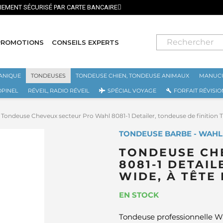
⭐ LIVRAISON GRATUITE EN FRANC
PROMOTIONS
CONSEILS EXPERTS
ANIQUE
TONDEUSES
TONDEUSE CHIEN, TONDEUSE ANIMAUX
MANUCU
OPINEL
RÉVEIL, RADIO RÉVEIL
SPÉCIAL VOYAGE
FORFAIT RÉVISIO
Tondeuse Cheveux secteur Pro Wahl 8081-1 Detailer, tondeuse de finition 
TONDEUSE BARBE - WAHL
TONDEUSE CH
8081-1 DETAIL
WIDE, À TÊTE
EN STOCK
Tondeuse professionnelle W