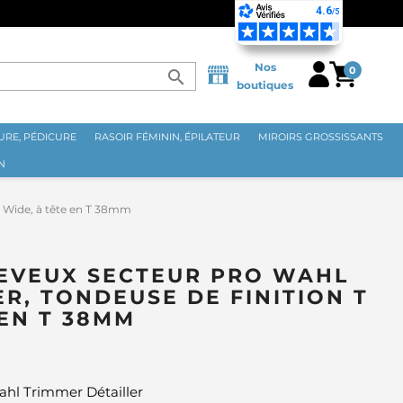
E MÉTROPOLITAINE DÈS 70€ ⭐
Nos
0
search
boutiques
RE, PÉDICURE
RASOIR FÉMININ, ÉPILATEUR
MIROIRS GROSSISSANTS
N
T Wide, à tête en T 38mm
EVEUX SECTEUR PRO WAHL
ER, TONDEUSE DE FINITION T
 EN T 38MM
ahl Trimmer Détailler