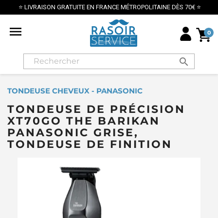
⭐ LIVRAISON GRATUITE EN FRANCE MÉTROPOLITAINE DÈS 70€ ⭐

0
search
TONDEUSE CHEVEUX - PANASONIC
TONDEUSE DE PRÉCISION
XT70GO THE BARIKAN
PANASONIC GRISE,
TONDEUSE DE FINITION