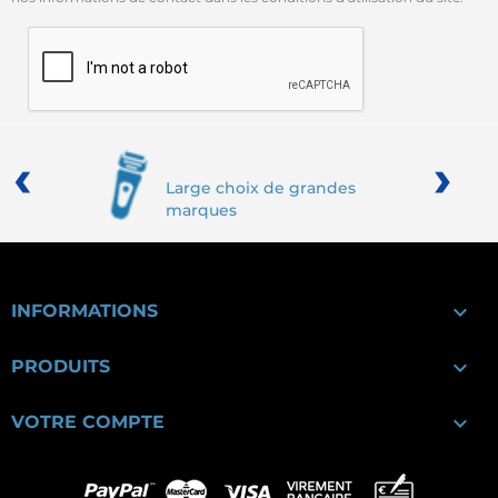
‹
›
Large choix de grandes
marques

INFORMATIONS

PRODUITS

VOTRE COMPTE