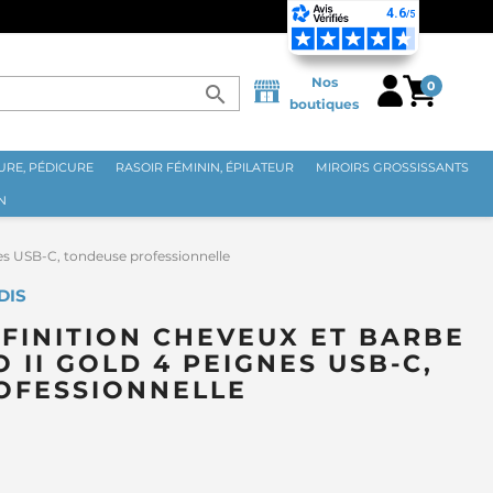
⭐ LIVRAISON GRATUITE EN 
Nos
0
search
boutiques
RE, PÉDICURE
RASOIR FÉMININ, ÉPILATEUR
MIROIRS GROSSISSANTS
N
s USB-C, tondeuse professionnelle
DIS
FINITION CHEVEUX ET BARBE
 II GOLD 4 PEIGNES USB-C,
OFESSIONNELLE