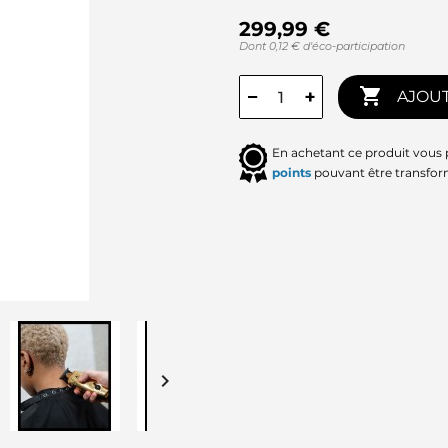
299,99 €
Dont 0,12 € d'éco-participation

−
+
AJOUT
En achetant ce produit vous
points
pouvant être transfor
