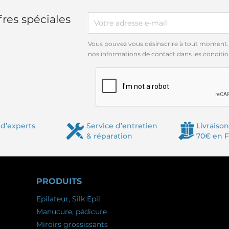
res spéciales
Vous pouvez vous désinscrire à tout moment.
nos informations de contact dans les conditions
d’experts
Service d’entretien
Livraison
& réparation
70€ en 
PRODUITS
Epilateur, Silk Epil
Manucure, pédicure
Miroirs grossissants