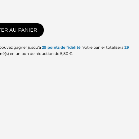
ER AU PANIER
 pouvez gagner jusqu'à
29
points de fidélité
. Votre panier totalisera
29
mé(s) en un bon de réduction de
5,80 €
.