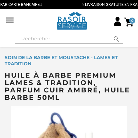
⭐ LIVRAISON GRATUITE EN FRANCE MÉTROPOLITAINE DÈS 70€ ⭐

0
search
SOIN DE LA BARBE ET MOUSTACHE - LAMES ET
TRADITION
HUILE À BARBE PREMIUM
LAMES & TRADITION,
PARFUM CUIR AMBRÉ, HUILE
BARBE 50ML