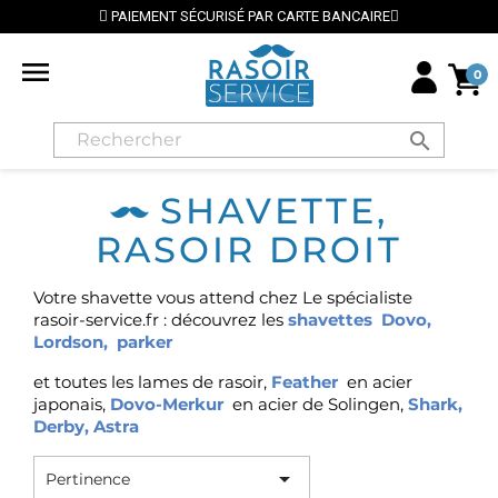
PAIEMENT SÉCURISÉ PAR CARTE BANCAIRE

0
search
SHAVETTE,
RASOIR DROIT
Votre shavette vous attend chez Le spécialiste
rasoir-service.fr : découvrez les
shavettes Dovo
,
Lordson
,
parker
et toutes les lames de rasoir,
Feather
en acier
japonais,
Dovo-Merkur
en acier de Solingen,
Shark
,
Derby
,
Astra

Pertinence