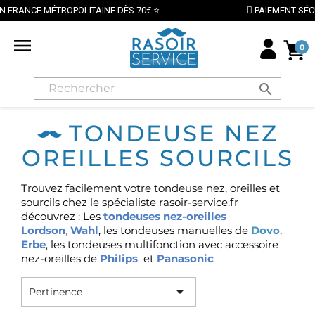
 MÉTROPOLITAINE DÈS 70€ ⭐
PAIEMENT SÉCURISÉ PA

0
search
TONDEUSE NEZ
OREILLES SOURCILS
Trouvez facilement votre tondeuse nez, oreilles et
sourcils chez le spécialiste rasoir-service.fr
découvrez : Les
tondeuses nez-oreilles
Lordson
,
Wahl
, les tondeuses manuelles de
Dovo
,
Erbe
, les tondeuses multifonction avec accessoire
nez-oreilles de
Philips
et
Panasonic

Pertinence