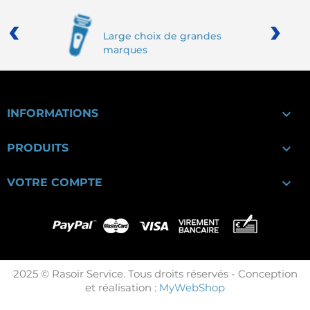
‹
›
Large choix de grandes
marques

INFORMATIONS

PRODUITS

VOTRE COMPTE
2025 © Rasoir Service. Tous droits réservés - Conception
et réalisation :
MyWebShop