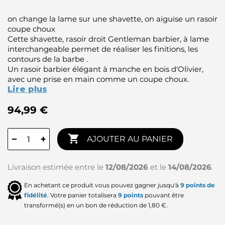
on change la lame sur une shavette, on aiguise un rasoir
coupe choux
Cette shavette, rasoir droit Gentleman barbier, à lame
interchangeable permet de réaliser les finitions, les
contours de la barbe .
Un rasoir barbier élégant à manche en bois d'Olivier,
avec une prise en main comme un coupe choux.
Lire plus
94,99 €

−
+
AJOUTER AU PANIER
Livraison estimée entre le
12/08/2026
et le
14/08/2026
.
En achetant ce produit vous pouvez gagner jusqu'à
9
points de
fidélité
. Votre panier totalisera
9
points
pouvant être
transformé(s) en un bon de réduction de
1,80 €
.