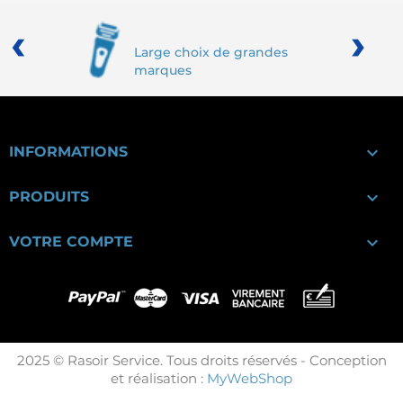
‹
›
Large choix de grandes
marques

INFORMATIONS

PRODUITS

VOTRE COMPTE
2025 © Rasoir Service. Tous droits réservés - Conception
et réalisation :
MyWebShop