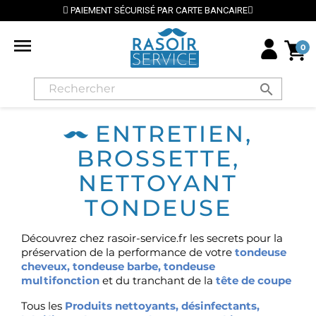
PAIEMENT SÉCURISÉ PAR CARTE BANCAIRE

0
search
ENTRETIEN,
BROSSETTE,
NETTOYANT
TONDEUSE
Découvrez chez rasoir-service.fr les secrets pour la
préservation de la performance de votre
tondeuse
cheveux
,
tondeuse barbe
,
tondeuse
multifonction
et du tranchant de la
tête de coupe
Tous les
Produits nettoyants, désinfectants,