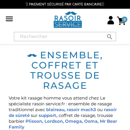
PAIEMENT SÉCURISÉ PAR CARTE BANCAIRE

0
search
ENSEMBLE,
COFFRET ET
TROUSSE DE
RASAGE
Votre kit rasage homme vous attend chez Le
spécialiste rasoir-service.fr : ensemble de rasage
traditionnel avec
blaireau
,
rasoir mach3
ou
rasoir
de sûreté
sur
support
,
coffret de rasage, trousse
barbier
Plisson
,
Lordson
,
Omega
,
Osma
,
Mr Bear
Family