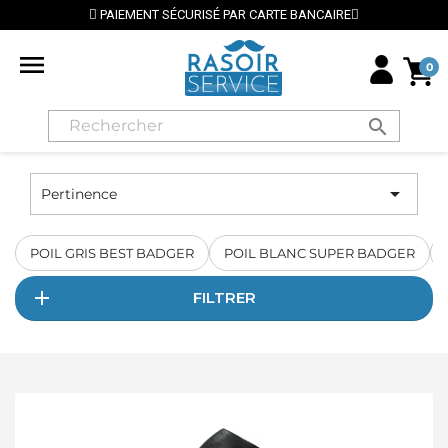
PAIEMENT SÉCURISÉ PAR CARTE BANCAIRE

0
search

Pertinence
POIL GRIS BEST BADGER
POIL BLANC SUPER BADGER
FILTRER