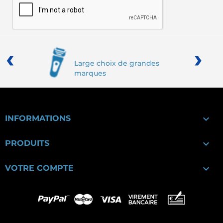
‹
›
Large choix de grandes
marques

INFORMATIONS

PRODUITS

VOTRE COMPTE