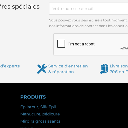
res spéciales
Vous pouvez vous désinscrire à tout moment.
nos informations de contact dans les conditions
d’experts
Service d’entretien
Livraison
& réparation
70€ en 
PRODUITS
Epilateur, Silk Epil
Manucure, pédicure
Miroirs grossissants