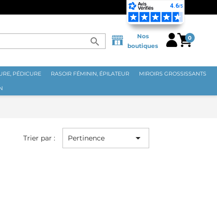
Nos
0
search
boutiques
RE, PÉDICURE
RASOIR FÉMININ, ÉPILATEUR
MIROIRS GROSSISSANTS
N

Trier par :
Pertinence