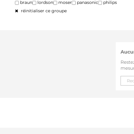
braun
lordson
moser
panasonic
philips
réinitialiser ce groupe
Aucu
Restez
mesure