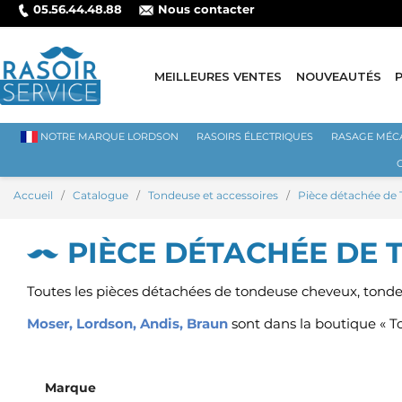
05.56.44.48.88
Nous contacter
MEILLEURES VENTES
NOUVEAUTÉS
NOTRE MARQUE LORDSON
RASOIRS ÉLECTRIQUES
RASAGE MÉC
Accueil
Catalogue
Tondeuse et accessoires
Pièce détachée de
PIÈCE DÉTACHÉE DE
Toutes les pièces détachées de tondeuse cheveux, tond
Moser,
Lordson
,
Andis
,
Braun
sont dans la boutique « To
Marque