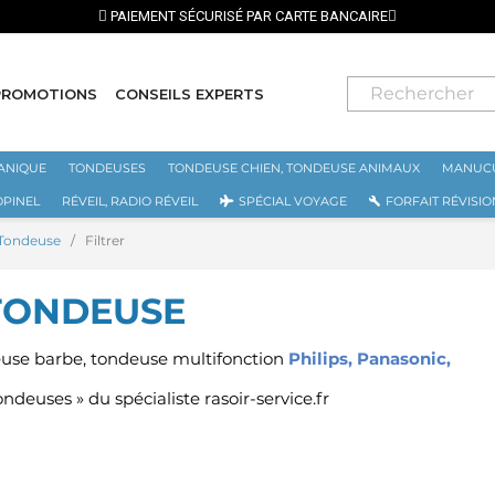
PAIEMENT SÉCURISÉ PAR CARTE BANCAIRE
PROMOTIONS
CONSEILS EXPERTS
ANIQUE
TONDEUSES
TONDEUSE CHIEN, TONDEUSE ANIMAUX
MANUCU
OPINEL
RÉVEIL, RADIO RÉVEIL
SPÉCIAL VOYAGE
FORFAIT RÉVISIO
 Tondeuse
Filtrer
 TONDEUSE
euse barbe, tondeuse multifonction
Philips
,
Panasonic
,
ndeuses » du spécialiste rasoir-service.fr