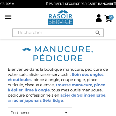
PAIEMENT SÉCURISÉ PAR CARTE BANCAIRE

0
search
MANUCURE,
PÉDICURE
Bienvenue dans la boutique manucure, pédicure de
votre spécialiste rasoir-service.fr :
Soin des ongles
et cuticules
, pince à ongle, coupe ongle, pince
cuticule, ciseaux à envie,
trousse manucure
,
pince
à épiler
,
lime à ongle
,
tous mes outils manucure,
pédicure professionnels en
acier
de Solingen Erbe
,
en
acier japonais Seki Edge
.

Pertinence