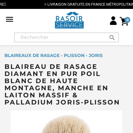
⭐ LIVRAISON GRATUITE EN FRANCE MÉTROPOLITAINE DÈS 70€ ⭐

0
search
BLAIREAUX DE RASAGE - PLISSON - JORIS
BLAIREAU DE RASAGE
DIAMANT EN PUR POIL
BLANC DE HAUTE
MONTAGNE, MANCHE EN
LAITON MASSIF &
PALLADIUM JORIS-PLISSON