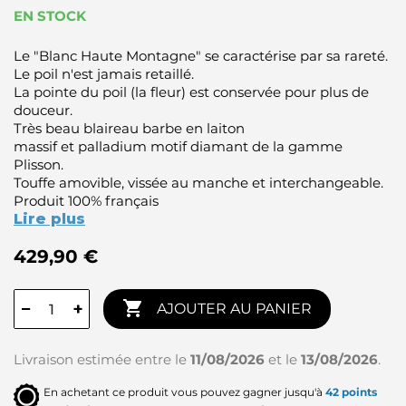
EN STOCK
Le "Blanc Haute Montagne" se caractérise par sa rareté.
Le poil n'est jamais retaillé.
La pointe du poil (la fleur) est conservée pour plus de
douceur.
Très beau
blaireau
barbe en
laiton
massif
et
palladium
motif diamant de la gamme
Plisson.
Touffe amovible
, vissée au manche et
interchangeable
.
Produit 100% français
Lire plus
429,90 €

−
+
AJOUTER AU PANIER
Livraison estimée entre le
11/08/2026
et le
13/08/2026
.
En achetant ce produit vous pouvez gagner jusqu'à
42
points