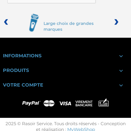
‹
›
Large choix de grandes
marques

INFORMATIONS

PRODUITS

VOTRE COMPTE
2025 © Rasoir Service. Tous droits réservés - Conception
et réalisation :
MyWebShop