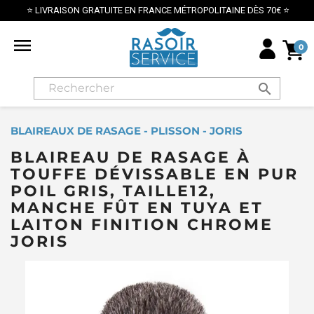
⭐ LIVRAISON GRATUITE EN FRANCE MÉTROPOLITAINE DÈS 70€ ⭐

0
search
BLAIREAUX DE RASAGE - PLISSON - JORIS
BLAIREAU DE RASAGE À
TOUFFE DÉVISSABLE EN PUR
POIL GRIS, TAILLE12,
MANCHE FÛT EN TUYA ET
LAITON FINITION CHROME
JORIS