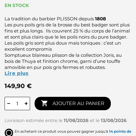
EN STOCK
La tradition du barbier PLISSON depuis
1808
Les purs poils gris de la brosse du best badger sont plus
fins et plus longs. Ils couvrent 25 % du corps de l’animal
et sont plus clairs que le les poils noirs du pure badger.
Les poils gris sont plus doux mais toniques : c’est un
excellent compromis
Somptueux blaireau plisson de la collection Joris, au
bois de Thuya et finition chrome, garni d’une touffe
amovible en pur pois gris fermes et robustes.
Lire plus
149,90 €

−
+
AJOUTER AU PANIER
Livraison estimée entre le
11/08/2026
et le
13/08/2026
.
En achetant ce produit vous pouvez gagner jusqu'à
14
points de