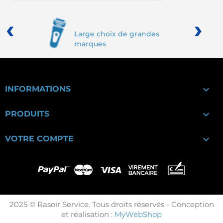
‹
›
Large choix de grandes
marques

INFORMATIONS

PRODUITS

VOTRE COMPTE
2025 © Rasoir Service. Tous droits réservés - Conception
et réalisation :
MyWebShop