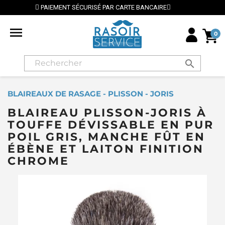
TE BANCAIRE
⭐ LIVRAISON GRATUITE EN FRANCE MÉTR

0
search
BLAIREAUX DE RASAGE - PLISSON - JORIS
BLAIREAU PLISSON-JORIS À
TOUFFE DÉVISSABLE EN PUR
POIL GRIS, MANCHE FÛT EN
ÉBÈNE ET LAITON FINITION
CHROME