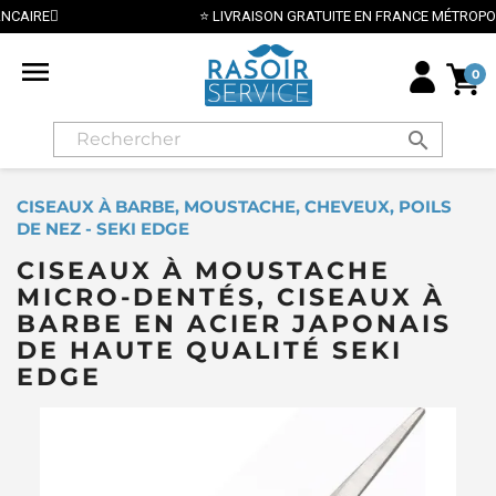
⭐ LIVRAISON GRATUITE EN FRANCE MÉTROPOLITAINE DÈS 70€ ⭐

0
search
CISEAUX À BARBE, MOUSTACHE, CHEVEUX, POILS
DE NEZ - SEKI EDGE
CISEAUX À MOUSTACHE
MICRO-DENTÉS, CISEAUX À
BARBE EN ACIER JAPONAIS
DE HAUTE QUALITÉ SEKI
EDGE