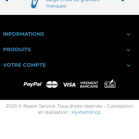
marques

INFORMATIONS

PRODUITS

VOTRE COMPTE
2025 © Rasoir Service. Tous droits réservés - Conception
et réalisation :
MyWebShop