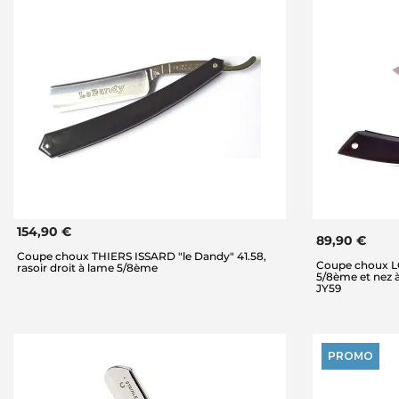
154,90 €
89,90 €
Coupe choux THIERS ISSARD "le Dandy" 41.58,
Coupe choux LO
rasoir droit à lame 5/8ème
5/8ème et nez à
JY59
PROMO