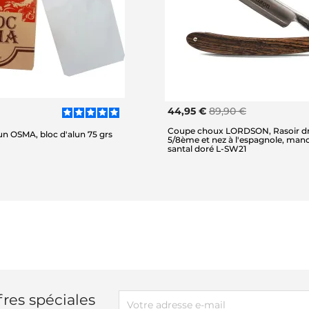
44,95 €
89,90 €
Coupe choux LORDSON, Rasoir dr
lun OSMA, bloc d'alun 75 grs
5/8ème et nez à l'espagnole, man
santal doré L-SW21
res spéciales