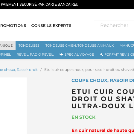
⭐ LIVRAISON GRATUITE EN FRANCE MÉTROPOLITAINE DÈS 70€ ⭐
PROMOTIONS
CONSEILS EXPERTS
ANIQUE
TONDEUSES
TONDEUSE CHIEN, TONDEUSE ANIMAUX
MANUCU
OPINEL
RÉVEIL, RADIO RÉVEIL
SPÉCIAL VOYAGE
FORFAIT RÉVISIO
e choux, Rasoir droit
Etui cuir coupe choux, pour rasoir droit ou shav
COUPE CHOUX, RASOIR D
ETUI CUIR CO
DROIT OU SHA
ULTRA-DOUX 
EN STOCK
En cuir naturel de haute q