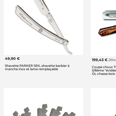
49,90 €
199,43 €
284
Shavette PARKER SRX, shavette barbier à
Coupe choux TH
manche inox et lame remplaçable
5/8ème "évidée 
OL chasse bois d