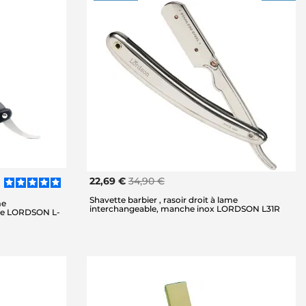
22,69 €
34,90 €
Shavette barbier , rasoir droit à lame
me
interchangeable, manche inox LORDSON L31R
ne LORDSON L-