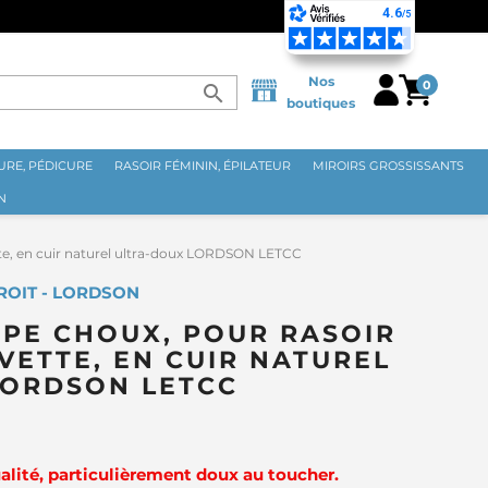
Nos
0
search
boutiques
RE, PÉDICURE
RASOIR FÉMININ, ÉPILATEUR
MIROIRS GROSSISSANTS
N
ette, en cuir naturel ultra-doux LORDSON LETCC
ROIT - LORDSON
UPE CHOUX, POUR RASOIR
VETTE, EN CUIR NATUREL
LORDSON LETCC
ualité, particulièrement doux au toucher.