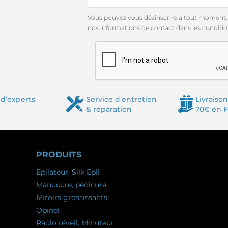
Vous pouvez vous désinscrire à tout moment.
nos informations de contact dans les conditions
d’experts
Service d’entretien
Livraison
& réparation
70€ en 
PRODUITS
Epilateur, Silk Epil
Manucure, pédicure
Miroirs grossissants
Opinel
Radio réveil, Minuteur