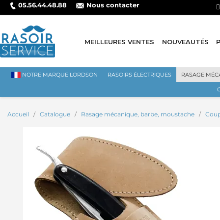
05.56.44.48.88
Nous contacter
MEILLEURES VENTES
NOUVEAUTÉS
NOTRE MARQUE LORDSON
RASOIRS ÉLECTRIQUES
RASAGE MÉC
Accueil
Catalogue
Rasage mécanique, barbe, moustache
Coup