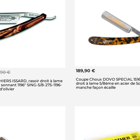
189,90 €
,90 €
Coupe Choux DOVO SPECIAL 15165
IERS ISSARD, rasoir droit à lame
droit à lame 5/8ème en acier de So
sonnant 1196" SING-5/8-275-1196-
manche façon écaille
'olivier