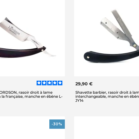
29,90 €
RDSON, rasoir droit à lame
Shavette barbier, rasoir droit à la
 la française, manche en ébène L-
interchangeable, manche en ébè
JY14
-30%