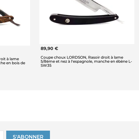
89,90 €
Coupe choux LORDSON, Rasoir droit à lame
oit à lame
5/8ème et nez à l'espagnole, manche en ébène L-
che en bois de
SW35