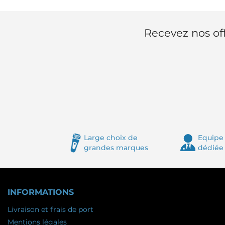
Recevez nos off
Large choix de
Equipe 
grandes marques
dédiée
INFORMATIONS
Livraison et frais de port
Mentions légales