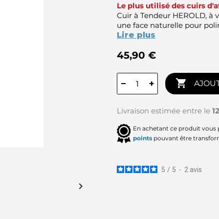
Le plus utilisé des cuirs d
Cuir à Tendeur HEROLD, à vis
une face naturelle pour poli
Lire plus
45,90 €

−
+
AJOUT
Livraison estimée entre le
1
En achetant ce produit vous
points
pouvant être transfor
5
/
5
-
2
avis
