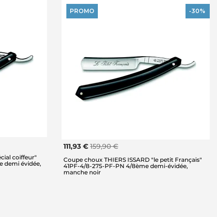
PROMO
-30%
111,93 €
159,90 €
al coiffeur"
Coupe choux THIERS ISSARD "le petit Français"
e demi évidée,
41PF-4/8-275-PF-PN 4/8ème demi-évidée,
manche noir