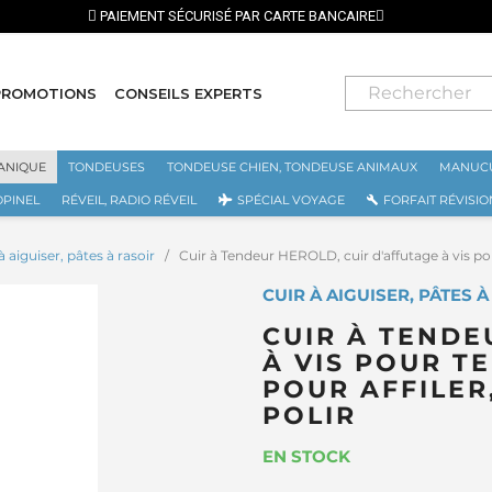
⭐ LIVRAISON GRATUI
PROMOTIONS
CONSEILS EXPERTS
ANIQUE
TONDEUSES
TONDEUSE CHIEN, TONDEUSE ANIMAUX
MANUCU
OPINEL
RÉVEIL, RADIO RÉVEIL
SPÉCIAL VOYAGE
FORFAIT RÉVISIO
à aiguiser, pâtes à rasoir
Cuir à Tendeur HEROLD, cuir d'affutage à vis pour
CUIR À AIGUISER, PÂTES 
CUIR À TENDE
À VIS POUR T
POUR AFFILER
POLIR
EN STOCK