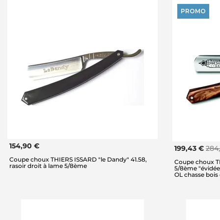
PROMO
154,90 €
199,43 €
284
Coupe choux THIERS ISSARD "le Dandy" 41.58,
Coupe choux TH
rasoir droit à lame 5/8ème
5/8ème "évidée 
OL chasse bois d