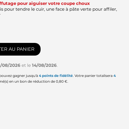
'affutage pour aiguiser votre coupe choux
 pour tendre le cuir, une face à pâte verte pour affiler,
r
ER AU PANIER
2/08/2026
et le
14/08/2026
.
 pouvez gagner jusqu'à
4
points de fidélité
. Votre panier totalisera
4
mé(s) en un bon de réduction de
0,80 €
.