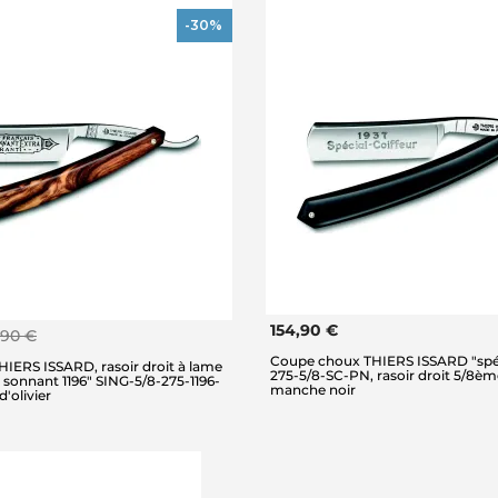
-30%
154,90 €
,90 €
Coupe choux THIERS ISSARD "spéci
IERS ISSARD, rasoir droit à lame
275-5/8-SC-PN, rasoir droit 5/8èm
sonnant 1196" SING-5/8-275-1196-
manche noir
'olivier