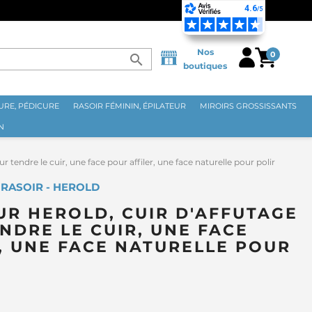
TE EN FRANCE MÉTROPOLITAINE DÈS 70€ ⭐
Nos
0
search
boutiques
RE, PÉDICURE
RASOIR FÉMININ, ÉPILATEUR
MIROIRS GROSSISSANTS
N
 tendre le cuir, une face pour affiler, une face naturelle pour polir
À RASOIR - HEROLD
UR HEROLD, CUIR D'AFFUTAGE
ENDRE LE CUIR, UNE FACE
, UNE FACE NATURELLE POUR