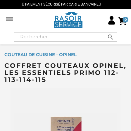
T SÉCURISÉ PAR CARTE BANCAIRE
⭐ LIVRAISON GRAT

0
search
COUTEAU DE CUISINE - OPINEL
COFFRET COUTEAUX OPINEL,
LES ESSENTIELS PRIMO 112-
113-114-115