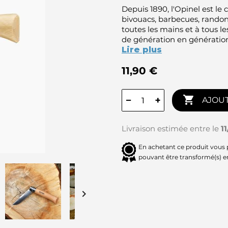
Depuis 1890, l'Opinel est le 
bivouacs, barbecues, randonn
toutes les mains et à tous l
de génération en génératio
Lire plus
11,90 €

−
+
AJOUT
Livraison estimée entre le
1
En achetant ce produit vous
pouvant être transformé(s) 
