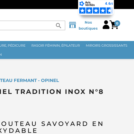
Nos
0
search
boutiques
RE, PÉDICURE
RASOIR FÉMININ, ÉPILATEUR
MIROIRS GROSSISSANTS
N
TEAU FERMANT - OPINEL
EL TRADITION INOX N°8
COUTEAU SAVOYARD EN
XYDABLE