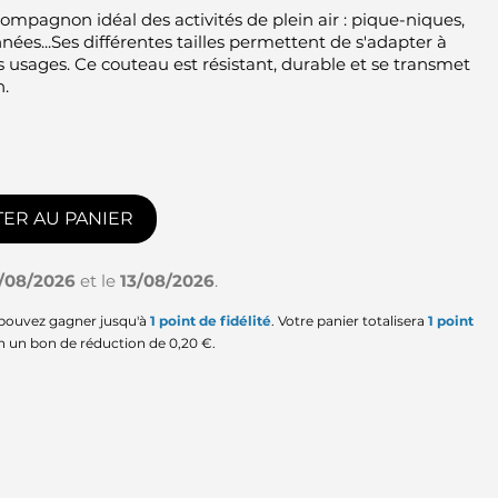
compagnon idéal des activités de plein air : pique-niques,
ées...Ses différentes tailles permettent de s'adapter à
es usages. Ce couteau est résistant, durable et se transmet
n.
ER AU PANIER
1/08/2026
et le
13/08/2026
.
 pouvez gagner jusqu'à
1
point de fidélité
. Votre panier totalisera
1
point
en un bon de réduction de
0,20 €
.