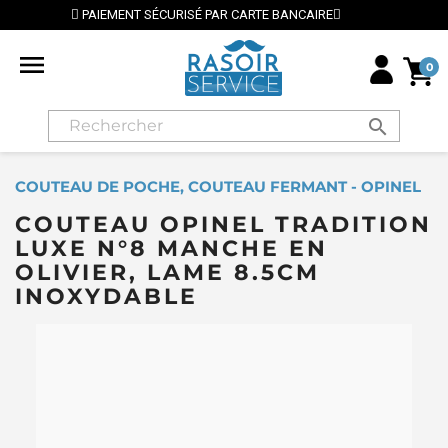
SÉ PAR CARTE BANCAIRE
⭐ LIVRAISON GRATUITE EN F

0
search
COUTEAU DE POCHE, COUTEAU FERMANT - OPINEL
COUTEAU OPINEL TRADITION
LUXE N°8 MANCHE EN
OLIVIER, LAME 8.5CM
INOXYDABLE